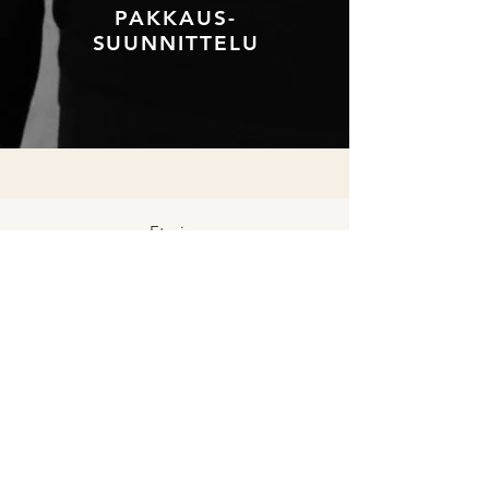
PAKKAUS-
SUUNNITTELU
Etusivu
Palvelumme
Meistä
Vastuullisuus
Yhteystiedot
SOITA