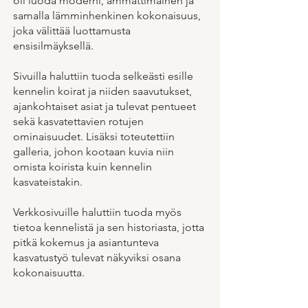
oli luoda moderni, ammattimainen ja
samalla lämminhenkinen kokonaisuus,
joka välittää luottamusta
ensisilmäyksellä.
Sivuilla haluttiin tuoda selkeästi esille
kennelin koirat ja niiden saavutukset,
ajankohtaiset asiat ja tulevat pentueet
sekä kasvatettavien rotujen
ominaisuudet. Lisäksi toteutettiin
galleria, johon kootaan kuvia niin
omista koirista kuin kennelin
kasvateistakin.
Verkkosivuille haluttiin tuoda myös
tietoa kennelistä ja sen historiasta, jotta
pitkä kokemus ja asiantunteva
kasvatustyö tulevat näkyviksi osana
kokonaisuutta.