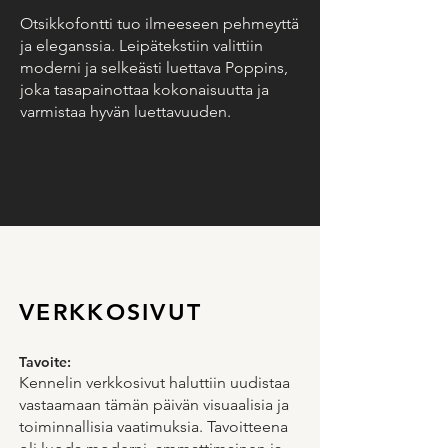
Otsikkofontti tuo ilmeeseen pehmeyttä
ja eleganssia. Leipätekstiin valittiin
moderni ja selkeästi luettava Poppins,
joka tasapainottaa kokonaisuutta ja
varmistaa hyvän luettavuuden.
VERKKOSIVUT
Tavoite:
Kennelin verkkosivut haluttiin uudistaa
vastaamaan tämän päivän visuaalisia ja
toiminnallisia vaatimuksia. Tavoitteena