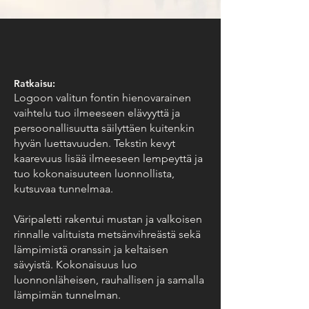
Ratkaisu:
Logoon valitun fontin hienovarainen
vaihtelu tuo ilmeeseen elävyyttä ja
persoonallisuutta säilyttäen kuitenkin
hyvän luettavuuden. Tekstin kevyt
kaarevuus lisää ilmeeseen lempeyttä ja
tuo kokonaisuuteen luonnollista,
kutsuvaa tunnelmaa.
Väripaletti rakentui mustan ja valkoisen
rinnalle valituista metsänvihreästä sekä
lämpimistä oranssin ja keltaisen
sävyistä. Kokonaisuus luo
luonnonläheisen, rauhallisen ja samalla
lämpimän tunnelman.