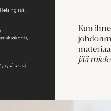
 Helsingissä.
Kun ilme
a
johdonmu
asiakaskortti,
materiaa
jää miele
 ja julisteet)