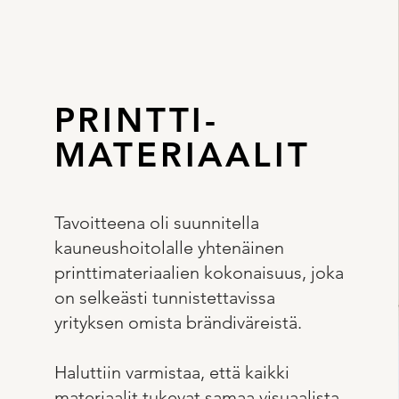
PRINTTI-
MATERIAALIT
Tavoitteena oli suunnitella
kauneushoitolalle yhtenäinen
printtimateriaalien kokonaisuus, joka
on selkeästi tunnistettavissa
yrityksen omista brändiväreistä.
Haluttiin varmistaa, että kaikki
materiaalit tukevat samaa visuaalista